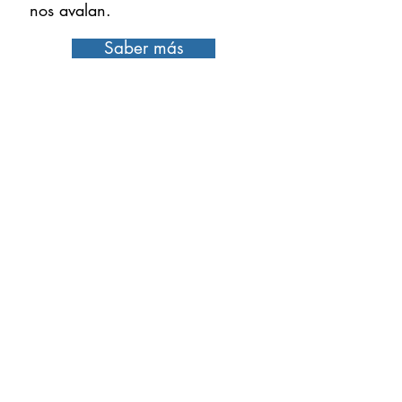
nos avalan.
Saber más
¿Por qué contratar con
nosotros?
Mayores Ingresos
Menores Riesgos
Flexibilidad