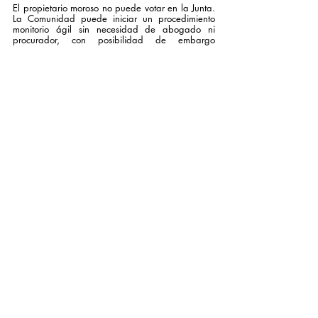
El propietario moroso no puede votar en la Junta.
La Comunidad puede iniciar un procedimiento
monitorio ágil sin necesidad de abogado ni
procurador, con posibilidad de embargo
preventivo. Para recurrir, el moroso debe pagar o
consignar lo adeudado. Además, cada
propietario debe notificar cambios de titularidad,
respondiendo solidariamente si no lo hace.
Si soy elegido Presidente de la Comunidad,
¿puedo negarme a desempeñar el cargo?
El cargo es obligatorio salvo justa causa
aprobada por el juez.
Los que son elegidos para ser Presidentes de su
Comunidad tienen la obligación de desempeñar
el cargo. Pueden evitar serlo si hay una causa
justa para ello, pero tienen que acudir al Juez y
alegar tal causa, que sólo será estimada si es
efectivamente justa. En términos prácticos, ello
significa que sólo en casos muy excepcionales
podrá el propietario evitar desempeñar el cargo
para el que ha sido elegido.